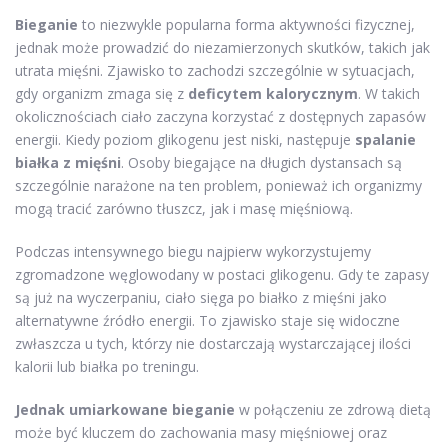
Bieganie
to niezwykle popularna forma aktywności fizycznej,
jednak może prowadzić do niezamierzonych skutków, takich jak
utrata mięśni. Zjawisko to zachodzi szczególnie w sytuacjach,
gdy organizm zmaga się z
deficytem kalorycznym
. W takich
okolicznościach ciało zaczyna korzystać z dostępnych zapasów
energii. Kiedy poziom glikogenu jest niski, następuje
spalanie
białka z mięśni
. Osoby biegające na długich dystansach są
szczególnie narażone na ten problem, ponieważ ich organizmy
mogą tracić zarówno tłuszcz, jak i masę mięśniową.
Podczas intensywnego biegu najpierw wykorzystujemy
zgromadzone węglowodany w postaci glikogenu. Gdy te zapasy
są już na wyczerpaniu, ciało sięga po białko z mięśni jako
alternatywne źródło energii. To zjawisko staje się widoczne
zwłaszcza u tych, którzy nie dostarczają wystarczającej ilości
kalorii lub białka po treningu.
Jednak umiarkowane bieganie
w połączeniu ze zdrową dietą
może być kluczem do zachowania masy mięśniowej oraz