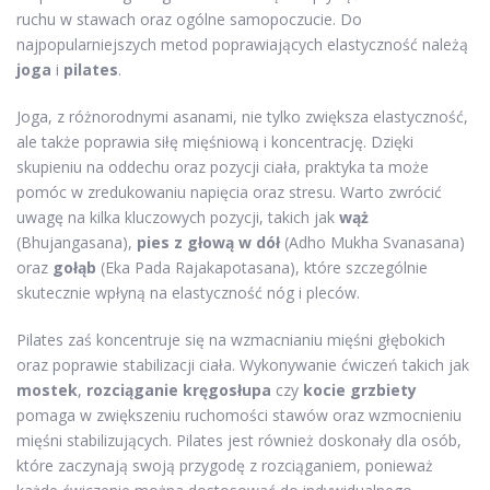
ruchu w stawach oraz ogólne samopoczucie. Do
najpopularniejszych metod poprawiających elastyczność należą
joga
i
pilates
.
Joga, z różnorodnymi asanami, nie tylko zwiększa elastyczność,
ale także poprawia siłę mięśniową i koncentrację. Dzięki
skupieniu na oddechu oraz pozycji ciała, praktyka ta może
pomóc w zredukowaniu napięcia oraz stresu. Warto zwrócić
uwagę na kilka kluczowych pozycji, takich jak
wąż
(Bhujangasana),
pies z głową w dół
(Adho Mukha Svanasana)
oraz
gołąb
(Eka Pada Rajakapotasana), które szczególnie
skutecznie wpłyną na elastyczność nóg i pleców.
Pilates zaś koncentruje się na wzmacnianiu mięśni głębokich
oraz poprawie stabilizacji ciała. Wykonywanie ćwiczeń takich jak
mostek
,
rozciąganie kręgosłupa
czy
kocie grzbiety
pomaga w zwiększeniu ruchomości stawów oraz wzmocnieniu
mięśni stabilizujących. Pilates jest również doskonały dla osób,
które zaczynają swoją przygodę z rozciąganiem, ponieważ