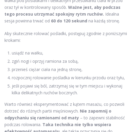
wałka pod pośladkami i delikatnym przesuwaniu ciała w przód
oraz tył w kontrolowany sposób.
Ważne jest, aby podczas
tego procesu utrzymać spokojny rytm ruchów.
Idealna
sesja powinna trwać od
60 do 120 sekund
na każdą stronę.
Aby skutecznie rolować pośladki, postępuj zgodnie z poniższymi
krokami:
usiądź na wałku,
zgiń nogi i oprzyj ramiona za sobą,
przenieś ciężar ciała na jedną stronę,
rozpocznij rolowanie pośladka w kierunku przodu oraz tyłu,
jeśli pojawi się ból, zatrzymaj się w tym miejscu i wykonaj
kilka delikatnych ruchów bocznych.
Warto również eksperymentować z kątem masażu, co pozwoli
dotrzeć do różnych partii mięśniowych.
Nie zapomnij o
odpychaniu się ramionami od maty
– to zapewni stabilność
podczas rolowania.
Taka technika nie tylko wspiera
efektywność automasażu,
ale także przyczynia się do