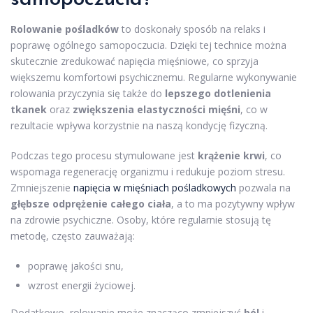
Rolowanie pośladków
to doskonały sposób na relaks i
poprawę ogólnego samopoczucia. Dzięki tej technice można
skutecznie zredukować napięcia mięśniowe, co sprzyja
większemu komfortowi psychicznemu. Regularne wykonywanie
rolowania przyczynia się także do
lepszego dotlenienia
tkanek
oraz
zwiększenia elastyczności mięśni
, co w
rezultacie wpływa korzystnie na naszą kondycję fizyczną.
Podczas tego procesu stymulowane jest
krążenie krwi
, co
wspomaga regenerację organizmu i redukuje poziom stresu.
Zmniejszenie
napięcia w mięśniach pośladkowych
pozwala na
głębsze odprężenie całego ciała
, a to ma pozytywny wpływ
na zdrowie psychiczne. Osoby, które regularnie stosują tę
metodę, często zauważają:
poprawę jakości snu,
wzrost energii życiowej.
Dodatkowo, rolowanie może znacząco zmniejszyć
ból
i