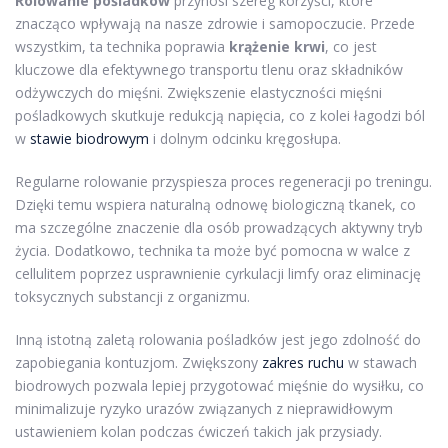
Rolowanie pośladków
przynosi szereg korzyści, które
znacząco wpływają na nasze zdrowie i samopoczucie. Przede
wszystkim, ta technika poprawia
krążenie krwi
, co jest
kluczowe dla efektywnego transportu tlenu oraz składników
odżywczych do mięśni. Zwiększenie elastyczności mięśni
pośladkowych skutkuje redukcją napięcia, co z kolei łagodzi ból
w
stawie biodrowym
i dolnym odcinku kręgosłupa.
Regularne rolowanie przyspiesza proces regeneracji po treningu.
Dzięki temu wspiera naturalną odnowę biologiczną tkanek, co
ma szczególne znaczenie dla osób prowadzących aktywny tryb
życia. Dodatkowo, technika ta może być pomocna w walce z
cellulitem poprzez usprawnienie cyrkulacji limfy oraz eliminację
toksycznych substancji z organizmu.
Inną istotną zaletą rolowania pośladków jest jego zdolność do
zapobiegania kontuzjom. Zwiększony
zakres ruchu
w stawach
biodrowych pozwala lepiej przygotować mięśnie do wysiłku, co
minimalizuje ryzyko urazów związanych z nieprawidłowym
ustawieniem kolan podczas ćwiczeń takich jak przysiady.