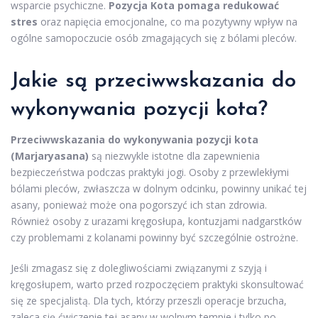
wsparcie psychiczne.
Pozycja Kota pomaga redukować
stres
oraz napięcia emocjonalne, co ma pozytywny wpływ na
ogólne samopoczucie osób zmagających się z bólami pleców.
Jakie są przeciwwskazania do
wykonywania pozycji kota?
Przeciwwskazania do wykonywania pozycji kota
(Marjaryasana)
są niezwykle istotne dla zapewnienia
bezpieczeństwa podczas praktyki jogi. Osoby z przewlekłymi
bólami pleców, zwłaszcza w dolnym odcinku, powinny unikać tej
asany, ponieważ może ona pogorszyć ich stan zdrowia.
Również osoby z urazami kręgosłupa, kontuzjami nadgarstków
czy problemami z kolanami powinny być szczególnie ostrożne.
Jeśli zmagasz się z dolegliwościami związanymi z szyją i
kręgosłupem, warto przed rozpoczęciem praktyki skonsultować
się ze specjalistą. Dla tych, którzy przeszli operacje brzucha,
zaleca się ćwiczenie tej asany w wolnym tempie i tylko po