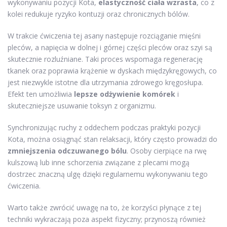
wykonywaniu pozycji Kota,
elastyczność ciała wzrasta
, co z
kolei redukuje ryzyko kontuzji oraz chronicznych bólów.
W trakcie ćwiczenia tej asany następuje rozciąganie mięśni
pleców, a napięcia w dolnej i górnej części pleców oraz szyi są
skutecznie rozluźniane. Taki proces wspomaga regenerację
tkanek oraz poprawia krążenie w dyskach międzykręgowych, co
jest niezwykle istotne dla utrzymania zdrowego kręgosłupa.
Efekt ten umożliwia
lepsze odżywienie komórek
i
skuteczniejsze usuwanie toksyn z organizmu.
Synchronizując ruchy z oddechem podczas praktyki pozycji
Kota, można osiągnąć stan relaksacji, który często prowadzi do
zmniejszenia odczuwanego bólu
. Osoby cierpiące na rwę
kulszową lub inne schorzenia związane z plecami mogą
dostrzec znaczną ulgę dzięki regularnemu wykonywaniu tego
ćwiczenia.
Warto także zwrócić uwagę na to, że korzyści płynące z tej
techniki wykraczają poza aspekt fizyczny; przynoszą również