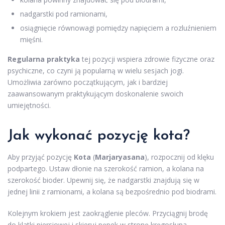
nadgarstki pod ramionami,
osiągnięcie równowagi pomiędzy napięciem a rozluźnieniem
mięśni.
Regularna praktyka
tej pozycji wspiera zdrowie fizyczne oraz
psychiczne, co czyni ją popularną w wielu sesjach jogi.
Umożliwia zarówno początkującym, jak i bardziej
zaawansowanym praktykującym doskonalenie swoich
umiejętności.
Jak wykonać pozycję kota?
Aby przyjąć pozycję
Kota
(
Marjaryasana
), rozpocznij od klęku
podpartego. Ustaw dłonie na szerokość ramion, a kolana na
szerokość bioder. Upewnij się, że nadgarstki znajdują się w
jednej linii z ramionami, a kolana są bezpośrednio pod biodrami.
Kolejnym krokiem jest zaokrąglenie pleców. Przyciągnij brodę
do klatki piersiowej i skieruj pępek w stronę kręgosłupa.