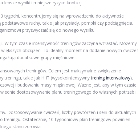
 lepsze wyniki i mniejsze ryzyko kontuzji.
o 3 tygodni, koncentrujemy się na wprowadzeniu do aktywności
 podstawowe ruchy, takie jak przysiady, pompki czy podciągnięcia.
organizmowi przyzwyczaić się do nowego wysiłku.
esji. W tym czasie intensywność treningów zaczyna wzrastać. Możemy
ć większych obciążeń. To idealny moment na dodanie nowych ćwicze
e angażują dodatkowe grupy mięśniowe.
aawansowanych treningów. Celem jest maksymalne zwiększenie
 treningu, takie jak HIIT (wysokointensywny
trening interwałowy
),
uszczowej i budowaniu masy mięśniowej. Ważne jest, aby w tym czasie
owiednie dostosowywanie planu treningowego do własnych potrzeb i
zny. Dostosowywanie ćwiczeń, liczby powtórzeń i serii do aktualnych
 treningu. Ostatecznie, 10-tygodniowy plan treningowy powinien
lnego stanu zdrowia.