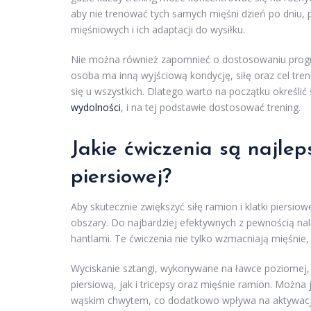
aby nie trenować tych samych mięśni dzień po dniu,
mięśniowych i ich adaptacji do wysiłku.
Nie można również zapomnieć o dostosowaniu pro
osoba ma inną wyjściową kondycję, siłę oraz cel tre
się u wszystkich. Dlatego warto na początku określić
wydolności
, i na tej podstawie dostosować trening.
Jakie
ćwiczenia
są najleps
piersiowej?
Aby skutecznie zwiększyć siłę ramion i klatki piersiow
obszary. Do najbardziej efektywnych z pewnością na
hantlami. Te ćwiczenia nie tylko wzmacniają mięśnie,
Wyciskanie sztangi, wykonywane na ławce poziomej,
piersiową, jak i tricepsy oraz mięśnie ramion. Możn
wąskim chwytem, co dodatkowo wpływa na aktywację