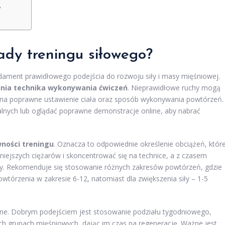
?
ady treningu siłowego?
ament prawidłowego podejścia do rozwoju siły i masy mięśniowej.
nia technika wykonywania ćwiczeń
. Nieprawidłowe ruchy mogą
ę na poprawne ustawienie ciała oraz sposób wykonywania powtórzeń.
lnych lub oglądać poprawne demonstracje online, aby nabrać
ności treningu
. Oznacza to odpowiednie określenie obciążeń, któr
ejszych ciężarów i skoncentrować się na technice, a z czasem
ły. Rekomenduje się stosowanie różnych zakresów powtórzeń, gdzie
tórzenia w zakresie 6-12, natomiast dla zwiększenia siły – 1-5
otne. Dobrym podejściem jest stosowanie podziału tygodniowego,
ch grupach mięśniowych, dając im czas na regenerację. Ważne jest,