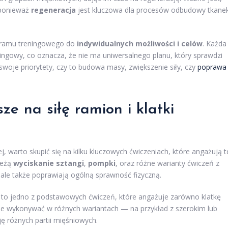
 ponieważ
regeneracja
jest kluczowa dla procesów odbudowy tkane
gramu treningowego do
indywidualnych możliwości i celów
. Każda
ningowy, co oznacza, że nie ma uniwersalnego planu, który sprawdzi
 swoje priorytety, czy to budowa masy, zwiększenie siły, czy
poprawa
ze na siłę ramion i klatki
ej, warto skupić się na kilku kluczowych ćwiczeniach, które angażują t
leżą
wyciskanie sztangi
,
pompki
, oraz różne warianty ćwiczeń z
 ale także poprawiają ogólną sprawność fizyczną.
 to jedno z podstawowych ćwiczeń, które angażuje zarówno klatkę
a je wykonywać w różnych wariantach — na przykład z szerokim lub
 różnych partii mięśniowych.