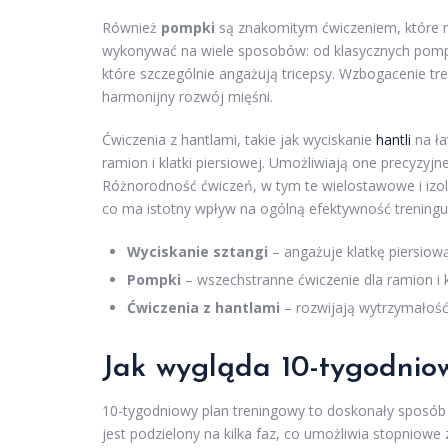
Również
pompki
są znakomitym ćwiczeniem, które
wykonywać na wiele sposobów: od klasycznych pomp
które szczególnie angażują tricepsy. Wzbogacenie t
harmonijny rozwój mięśni.
Ćwiczenia z hantlami, takie jak wyciskanie
hantli
na ła
ramion i klatki piersiowej. Umożliwiają one precyzyjn
Różnorodność ćwiczeń, w tym te wielostawowe i izo
co ma istotny wpływ na ogólną efektywność treningu
Wyciskanie sztangi
– angażuje klatkę piersiową 
Pompki
– wszechstranne ćwiczenie dla ramion i kl
Ćwiczenia z hantlami
– rozwijają wytrzymałość 
Jak wygląda 10-tygodnio
10-tygodniowy plan treningowy to doskonały sposób 
jest podzielony na kilka faz, co umożliwia stopniowe