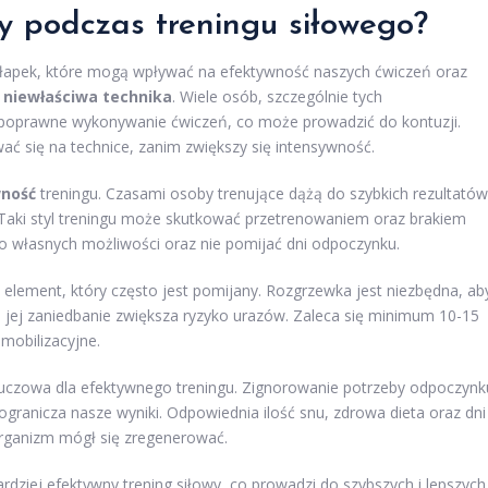
dy podczas treningu siłowego?
łapek, które mogą wpływać na efektywność naszych ćwiczeń oraz
t
niewłaściwa technika
. Wiele osób, szczególnie tych
a poprawne wykonywanie ćwiczeń, co może prowadzić do kontuzji.
ać się na technice, zanim zwiększy się intensywność.
wność
treningu. Czasami osoby trenujące dążą do szybkich rezultatów
Taki styl treningu może skutkować przetrenowaniem oraz brakiem
o własnych możliwości oraz nie pomijać dni odpoczynku.
 element, który często jest pomijany. Rozgrzewka jest niezbędna, ab
 jej zaniedbanie zwiększa ryzyko urazów. Zaleca się minimum 10-15
mobilizacyjne.
 kluczowa dla efektywnego treningu. Zignorowanie potrzeby odpoczynk
ogranicza nasze wyniki. Odpowiednia ilość snu, zdrowa dieta oraz dni
organizm mógł się zregenerować.
rdziej efektywny trening siłowy, co prowadzi do szybszych i lepszych