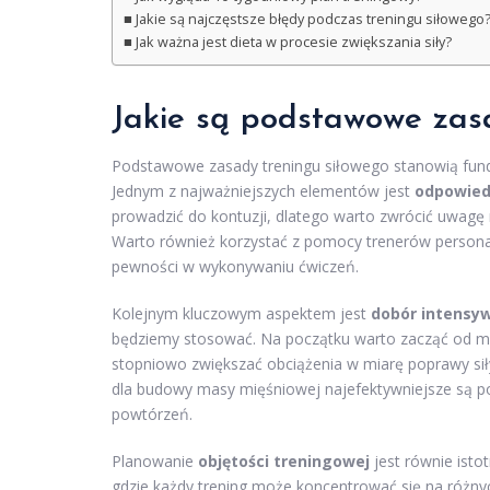
Jakie są najczęstsze błędy podczas treningu siłowego
Jak ważna jest dieta w procesie zwiększania siły?
Jakie są podstawowe zas
Podstawowe zasady treningu siłowego stanowią fund
Jednym z najważniejszych elementów jest
odpowied
prowadzić do kontuzji, dlatego warto zwrócić uwag
Warto również korzystać z pomocy trenerów persona
pewności w wykonywaniu ćwiczeń.
Kolejnym kluczowym aspektem jest
dobór intensyw
będziemy stosować. Na początku warto zacząć od mni
stopniowo zwiększać obciążenia w miarę poprawy si
dla budowy masy mięśniowej najefektywniejsze są pow
powtórzeń.
Planowanie
objętości treningowej
jest równie ist
gdzie każdy trening może koncentrować się na różny