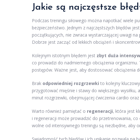
Jakie są najczęstsze błę
Podczas treningu siłowego można napotkać wiele pu
bezpieczeństwo. Jednym z najczęstszych błędów jes
początkujących, nie zwraca wystarczającej uwagi n
Dobrze jest zacząć od lekkich obciążeń i skoncentrow
Kolejnym istotnym błędem jest
zbyt duża intensy
co prowadzi do nadmiernego obciążenia organizmu. 
postępów. Ważne jest, aby dostosować obciążenia d
Brak
odpowiedniej rozgrzewki
to kolejny kluczowy
przygotować mięśnie i stawy do większego wysiłku, a
minut rozgrzewki, obejmującej ćwiczenia cardio oraz 
Warto również pamiętać o
regeneracji
, która jest
i regeneracji może prowadzić do przetrenowania, co 
wolne od intensywnego treningu są niezbędne, aby 
Swiadomość tych błędów i ich unikanie pozwala na ba