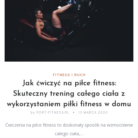
FITNESS I RUCH
Jak ćwiczyć na piłce fitness:
Skuteczny trening całego ciała z
wykorzystaniem piłki fitness w domu
by
PORT-FITNESS.PL
13 MARCA 2020
Ćwiczenia na piłce fitness to doskonały sposób na wzmocnienie
całego ciała,…