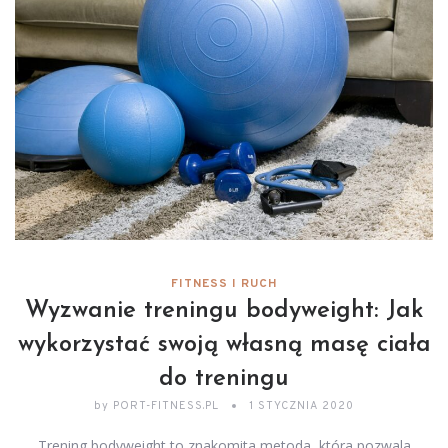
FITNESS I RUCH
Wyzwanie treningu bodyweight: Jak
wykorzystać swoją własną masę ciała
do treningu
by
PORT-FITNESS.PL
1 STYCZNIA 2020
Trening bodyweight to znakomita metoda, która pozwala