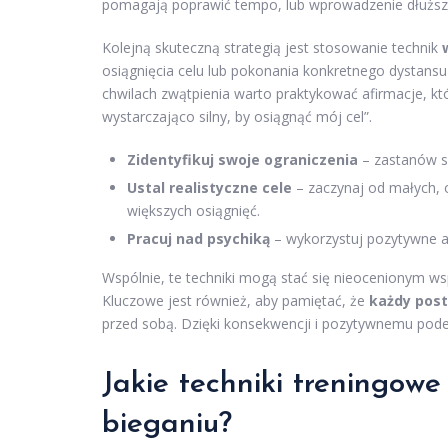
pomagają poprawić tempo, lub wprowadzenie dłuższy
Kolejną skuteczną strategią jest stosowanie technik
osiągnięcia celu lub pokonania konkretnego dystan
chwilach zwątpienia warto praktykować afirmacje, któr
wystarczająco silny, by osiągnąć mój cel”.
Zidentyfikuj swoje ograniczenia
– zastanów si
Ustal realistyczne cele
– zaczynaj od małych, 
większych osiągnięć.
Pracuj nad psychiką
– wykorzystuj pozytywne afi
Wspólnie, te techniki mogą stać się nieocenionym w
Kluczowe jest również, aby pamiętać, że
każdy pos
przed sobą. Dzięki konsekwencji i pozytywnemu pode
Jakie techniki treningow
bieganiu?