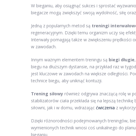
W bieganiu, aby osiągnąć sukces i sprostać wyzwani
biegacze mogą zwiększyć swoją wydolność, siłę ora
Jedną z popularnych metod są
treningi interwałow
regeneracyjnym. Dzięki temu organizm uczy się efekt
Interwały pomagają także w zwiększeniu prędkości ora
w zawodach.
Innym ważnym elementem treningu są
biegi długie
biegu na dłuższym dystansie, na przykład raz w tygo
jest kluczowe w zawodach na większe odległości. Po
technice biegu, aby uniknąć kontuzji.
Trening siłowy
również odgrywa znaczącą rolę w p
stabilizatorów ciała przekłada się na lepszą techni
siłowni, jak i w domu, wdrażając
ćwiczenia
z wykorzys
Dzięki różnorodności podejmowanych treningów, bie
wymienionych technik wnosi coś unikalnego do plan
bieganiu.