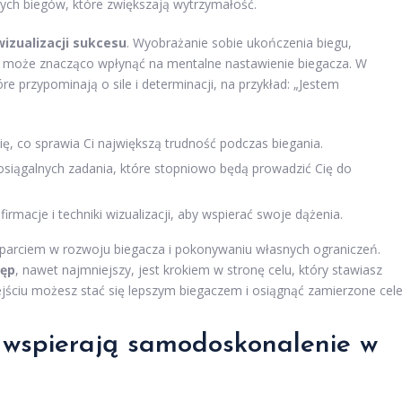
ch biegów, które zwiększają wytrzymałość.
wizualizacji sukcesu
. Wyobrażanie sobie ukończenia biegu,
su może znacząco wpłynąć na mentalne nastawienie biegacza. W
e przypominają o sile i determinacji, na przykład: „Jestem
ę, co sprawia Ci największą trudność podczas biegania.
osiągalnych zadania, które stopniowo będą prowadzić Cię do
rmacje i techniki wizualizacji, aby wspierać swoje dążenia.
sparciem w rozwoju biegacza i pokonywaniu własnych ograniczeń.
tęp
, nawet najmniejszy, jest krokiem w stronę celu, który stawiasz
jściu możesz stać się lepszym biegaczem i osiągnąć zamierzone cele
e wspierają samodoskonalenie w