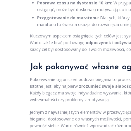
Poprawa czasu na dystansie 10 km:
W przypad
osiągnąć, może być doskonałą motywacją do inte
Przygotowanie do maratonu:
Dla tych, którzy
maratonu to świetna okazja do rozwinięcia umiej
Kluczowym aspektem osiągnięcia tych celów jest sy
Warto także brać pod uwagę
odpoczynek
i
odżywia
każdy cel był dostosowany do Twoich możliwości, co
Jak pokonywać własne og
Pokonywanie ograniczeń podczas biegania to proce
Istotne jest, aby najpierw
zrozumieć swoje słabośc
Każdy biegacz ma swoje indywidualne wyzwania, kt
wytrzymałości czy problemy z motywacją.
Jednym z najważniejszych elementów w przezwycięża
bieganie, dostosowane do własnych możliwości, p
pewność siebie. Warto również wprowadzać różnorodn