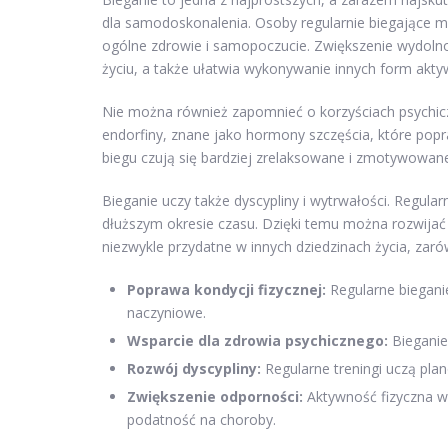
dla samodoskonalenia. Osoby regularnie biegające m
ogólne zdrowie i samopoczucie. Zwiększenie wydoln
życiu, a także ułatwia wykonywanie innych form aktyw
Nie można również zapomnieć o korzyściach psychicz
endorfiny, znane jako hormony szczęścia, które popra
biegu czują się bardziej zrelaksowane i zmotywowa
Bieganie uczy także dyscypliny i wytrwałości. Regul
dłuższym okresie czasu. Dzięki temu można rozwijać s
niezwykle przydatne w innych dziedzinach życia, zar
Poprawa kondycji fizycznej:
Regularne biegani
naczyniowe.
Wsparcie dla zdrowia psychicznego:
Bieganie 
Rozwój dyscypliny:
Regularne treningi uczą pla
Zwiększenie odporności:
Aktywność fizyczna w
podatność na choroby.