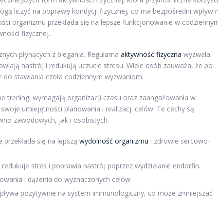
ogą liczyć na poprawę kondycji fizycznej, co ma bezpośredni wpływ 
ości organizmu przekłada się na lepsze funkcjonowanie w codzienny
ności fizycznej.
nych płynących z biegania. Regularna
aktywność fizyczna
wyzwala
wiają nastrój i redukują uczucie stresu. Wiele osób zauważa, że po
ne do stawiania czoła codziennym wyzwaniom.
arne treningi wymagają organizacji czasu oraz zaangażowania w
woje umiejętności planowania i realizacji celów. Te cechy są
ówno zawodowych, jak i osobistych.
e przekłada się na lepszą
wydolność organizmu
i zdrowie sercowo-
redukuje stres i poprawia nastrój poprzez wydzielanie endorfin.
nowania i dążenia do wyznaczonych celów.
pływa pozytywnie na system immunologiczny, co może zmniejszać