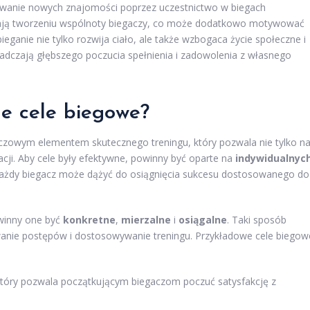
ywanie nowych znajomości poprzez uczestnictwo w biegach
jają tworzeniu wspólnoty biegaczy, co może dodatkowo motywować
ieganie nie tylko rozwija ciało, ale także wzbogaca życie społeczne i
iadczają głębszego poczucia spełnienia i zadowolenia z własnego
ne cele biegowe?
uczowym elementem skutecznego treningu, który pozwala nie tylko n
cji. Aby cele były efektywne, powinny być oparte na
indywidualnyc
 każdy biegacz może dążyć do osiągnięcia sukcesu dostosowanego do
owinny one być
konkretne
,
mierzalne
i
osiągalne
. Taki sposób
anie postępów i dostosowywanie treningu. Przykładowe cele biegow
który pozwala początkującym biegaczom poczuć satysfakcję z