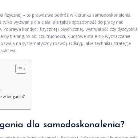
ści fizycznej – to prawdziwa podróż w kierunku samodoskonalenia.
ie tylko wyzwanie dla ciała, ale także sposobność do pracy nad
 Poprawa kondycji fizycznej i psychicznej, wytrwałość czy dyscyplina
ularny trening. W obliczu trudności, kluczowe staje się wyznaczanie
ozwala na systematyczny rozwój. Odkryj, jakie techniki i strategie
 sukcesu.
?
e w bieganiu?
iegania dla samodoskonalenia?
czniejszych form aktywności fizycznej, która przynosi liczne korzyśc