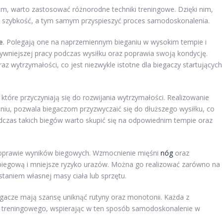
om, warto zastosować różnorodne techniki treningowe. Dzięki nim,
z szybkość, a tym samym przyspieszyć proces samodoskonalenia.
e
. Polegają one na naprzemiennym bieganiu w wysokim tempie i
ywniejszej pracy podczas wysiłku oraz poprawia swoją kondycję.
z wytrzymałości, co jest niezwykle istotne dla biegaczy startujących
, które przyczyniają się do rozwijania wytrzymałości. Realizowanie
dniu, pozwala biegaczom przyzwyczaić się do dłuższego wysiłku, co
dczas takich biegów warto skupić się na odpowiednim tempie oraz
oprawie wyników biegowych. Wzmocnienie mięśni
nóg
oraz
kę biegową i mniejsze ryzyko urazów. Można go realizować zarówno na
taniem własnej masy ciała lub sprzętu.
gacze mają szansę uniknąć rutyny oraz monotonii. Każda z
u treningowego, wspierając w ten sposób samodoskonalenie w