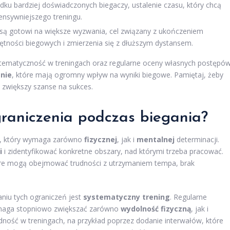
ku bardziej doświadczonych biegaczy, ustalenie czasu, który chcą
nsywniejszego treningu.
 są gotowi na większe wyzwania, cel związany z ukończeniem
ętności biegowych i zmierzenia się z dłuższym dystansem.
stematyczność w treningach oraz regularne oceny własnych postępów
nie
, które mają ogromny wpływ na wyniki biegowe. Pamiętaj, żeby
 zwiększy szanse na sukces.
raniczenia podczas biegania?
s, który wymaga zarówno
fizycznej
, jak i
mentalnej
determinacji.
i
i zidentyfikować konkretne obszary, nad którymi trzeba pracować.
óre mogą obejmować trudności z utrzymaniem tempa, brak
niu tych ograniczeń jest
systematyczny trening
. Regularne
omaga stopniowo zwiększać zarówno
wydolność fizyczną
, jak i
ość w treningach, na przykład poprzez dodanie interwałów, które