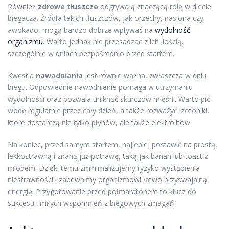
Również
zdrowe tłuszcze
odgrywają znaczącą rolę w diecie
biegacza. Źródła takich tłuszczów, jak orzechy, nasiona czy
awokado, mogą bardzo dobrze wpływać na
wydolność
organizmu
. Warto jednak nie przesadzać z ich ilością,
szczególnie w dniach bezpośrednio przed startem.
Kwestia
nawadniania
jest równie ważna, zwłaszcza w dniu
biegu. Odpowiednie nawodnienie pomaga w utrzymaniu
wydolności oraz pozwala uniknąć skurczów mięśni. Warto pić
wodę regularnie przez cały dzień, a także rozważyć izotoniki,
które dostarczą nie tylko płynów, ale także elektrolitów.
Na koniec, przed samym startem, najlepiej postawić na prostą,
lekkostrawną i znaną już potrawę, taką jak banan lub toast z
miodem. Dzięki temu zminimalizujemy ryzyko wystąpienia
niestrawności i zapewnimy organizmowi łatwo przyswajalną
energię. Przygotowanie przed półmaratonem to klucz do
sukcesu i miłych wspomnień z biegowych zmagań.